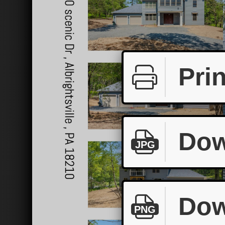
Prin
Dow
JPG
Dow
PNG