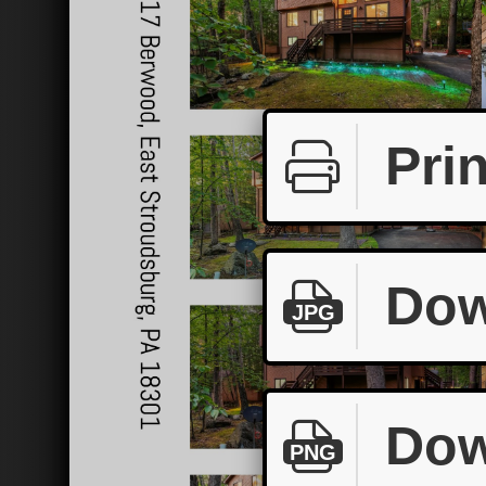
Prin
Dow
JPG
Dow
PNG