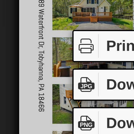
Prin
Dow
JPG
Dow
PNG